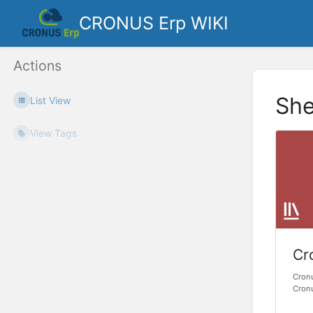
CRONUS Erp WIKI
Actions
She
List View
View Tags
Cr
Cronu
Cron