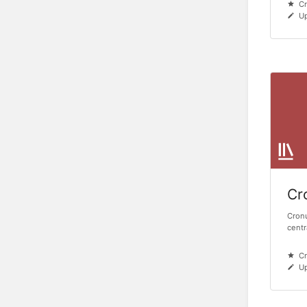
Cr
Up
Cr
Cronu
centr
Cr
Up