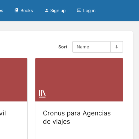
es
Books
Sign up
Log in
Sort
Name
il
Cronus para Agencias
de viajes