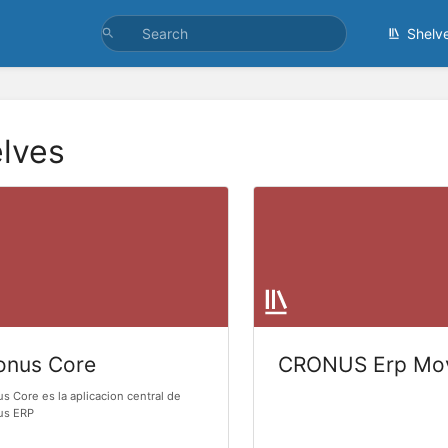
Shelv
lves
onus Core
CRONUS Erp Mov
s Core es la aplicacion central de
us ERP