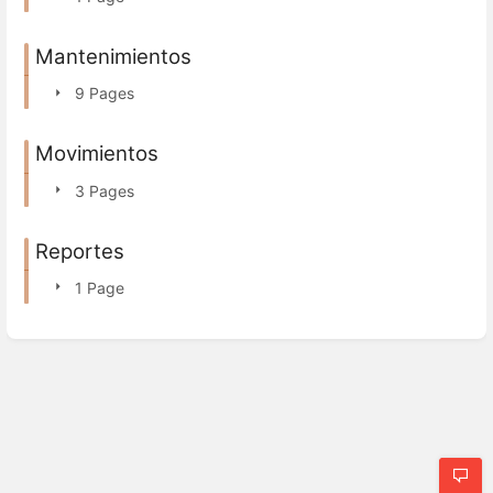
Mantenimientos
9 Pages
Movimientos
3 Pages
Reportes
1 Page