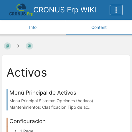
CRONUS Erp WIKI
Info
Content
Activos
Menú Principal de Activos
Menú Principal Sistema: Opciones (Activos)
Mantenimientos: Clasificación Tipo de ac...
Configuración
1 Page