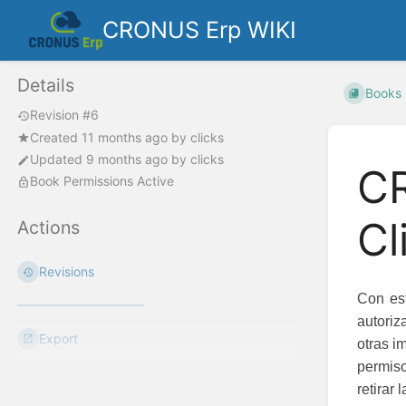
CRONUS Erp WIKI
Details
Books
Revision #6
Created
11 months ago
by
clicks
Updated
9 months ago
by
clicks
CR
Book Permissions Active
Cl
Actions
Revisions
Con est
autoriz
Export
otras i
permiso
retirar