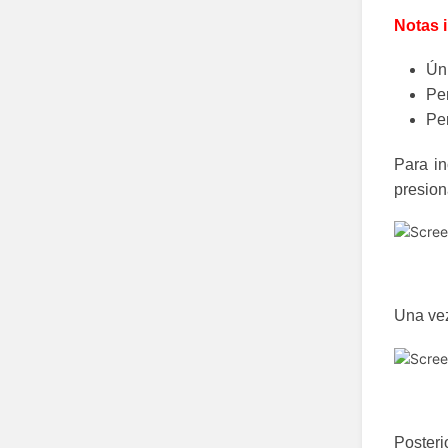
Notas 
Ún
Pe
Pe
Para in
presion
Una vez
Poster