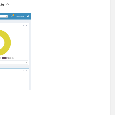
brir":