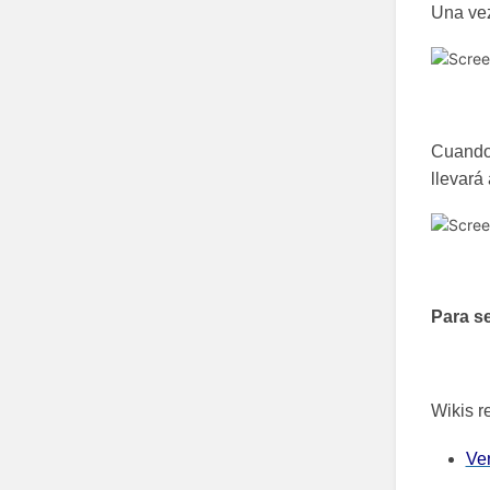
Una vez
Cuando 
llevará
Para se
Wikis r
Ve