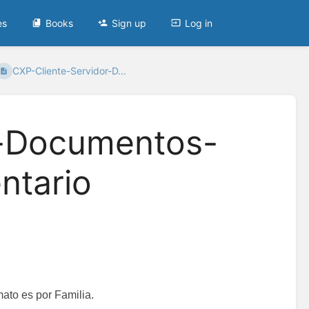
es
Books
Sign up
Log in
CXP-Cliente-Servidor-D...
r-Documentos-
ntario
ato es por Familia.