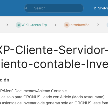
Shelv
WIKI Cronus Erp
Introducción
P-Cliente-Servido
iento-contable-Inve
ción
P/Menú Documentos/Asiento Contable.
lica solo para CRONUS ligado con Aldelo (Modo restaurante).
 asientos de inventario de generan solo en CRONUS, este form