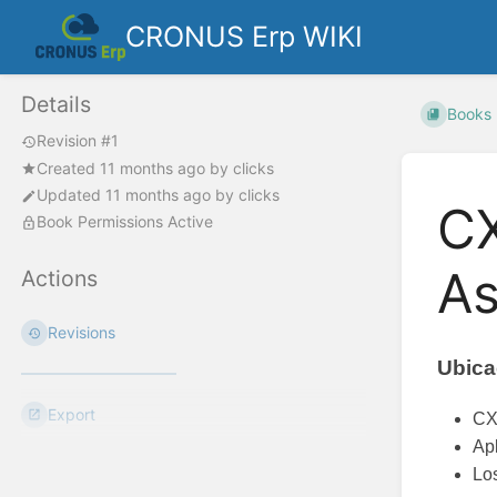
CRONUS Erp WIKI
Details
Books
Revision #1
Created
11 months ago
by
clicks
Updated
11 months ago
by
clicks
CX
Book Permissions Active
As
Actions
Revisions
Ubica
Export
CX
Ap
Los