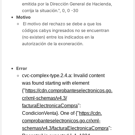
emitida por la Dirección General de Hacienda,
corrija la situación.", 0, 0 -30
Motivo
El motivo del rechazo se debe a que los
códigos cabys ingresados no se encuentran
(no existen) entre los indicados en la
autorización de la exoneración.
Error
cvc-complex-type.2.4.a: Invalid content
was found starting with element
{"
https://cdn.
comprobanteselectronicos.go.
cr/xml-schemas/v4.3/
facturaElectronicaCompra
":
CondicionVenta}. One of {"
https://cdn.
comprobanteselectronicos.go.
cr/xml-
schemas/v4.3/
facturaElectronicaCompra
":