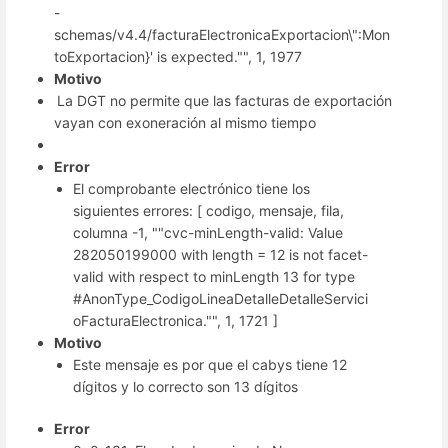
-
schemas/v4.4/facturaElectronicaExportacion\":Mon
toExportacion}' is expected."", 1, 1977
Motivo
La DGT no permite que las facturas de exportación
vayan con exoneración al mismo tiempo
Error
El comprobante electrónico tiene los
siguientes errores: [ codigo, mensaje, fila,
columna -1, ""cvc-minLength-valid: Value
282050199000 with length = 12 is not facet-
valid with respect to minLength 13 for type
#AnonType_CodigoLineaDetalleDetalleServici
oFacturaElectronica."", 1, 1721 ]
Motivo
Este mensaje es por que el cabys tiene 12
dígitos y lo correcto son 13 dígitos
Error