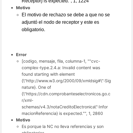
Receptor} is expected.", 1, 1224
Motivo
El motivo de rechazo se debe a que no se
adjuntó el nodo de receptor y este es
obligatorio.
Error
[codigo, mensaje, fila, columna-1, ""cvc-
complex-type.2.4.a: Invalid content was
found starting with element
{\"http://www.w3.org/2000/09/xmldsig#\":Sig
nature}. One of
{\"https://cdn.comprobanteselectronicos.go.c
r/xml-
schemas/v4.3/notaCreditoElectronica\":Infor
macionReferencia} is expected."", 1, 2860
Motivo
Es porque la NC no lleva referencias y son
obligatorias.