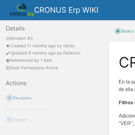
CRONUS Erp WIKI
Details
Books
Revision #3
Created
11 months ago
by
clicks
Updated
6 months ago
by
Federico
CR
Referenced by 1 item
Book Permissions Active
En la p
Actions
de ella
Revisions
Filtros
Adicion
Export
"VER", 