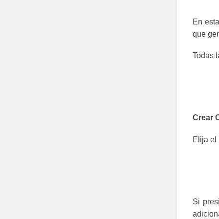
En esta
que gen
Todas l
Crear 
Elija e
Si pres
adiciona