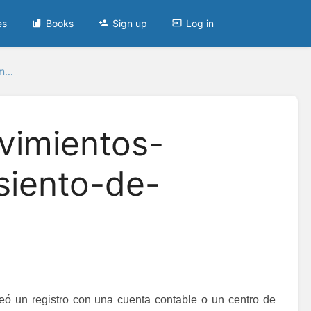
es
Books
Sign up
Log in
...
vimientos-
siento-de-
reó un registro con una cuenta contable o un centro de