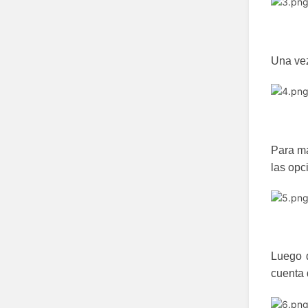
Una vez
Para ma
las opc
Luego d
cuenta 