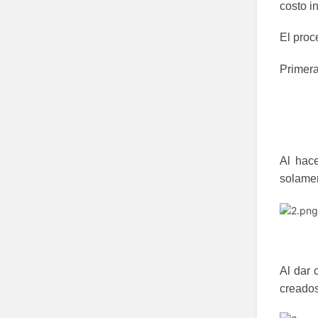
costo i
El proc
Primera
Al hace
solamen
Al dar 
creados