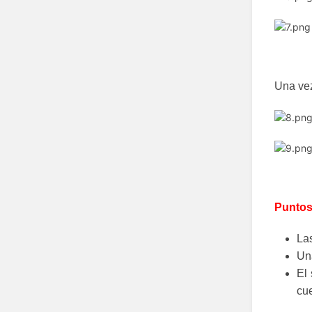
Una vez
Puntos
Las
Una
El 
cu