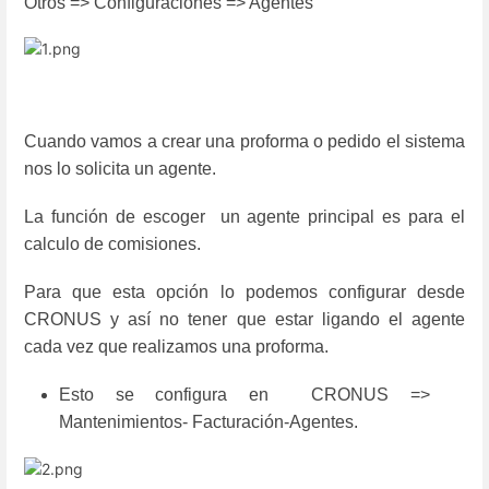
Otros => Configuraciones => Agentes
Cuando vamos a crear una proforma o pedido el sistema
nos lo solicita un agente.
La función de escoger un agente principal es para el
calculo de comisiones.
Para que esta opción lo podemos configurar desde
CRONUS y así no tener que estar ligando el agente
cada vez que realizamos una proforma.
Esto se configura en CRONUS =>
Mantenimientos- Facturación-Agentes.