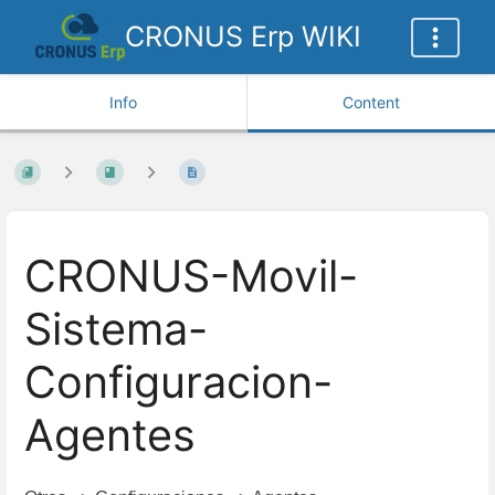
CRONUS Erp WIKI
Info
Content
CRONUS-Movil-
Sistema-
Configuracion-
Agentes