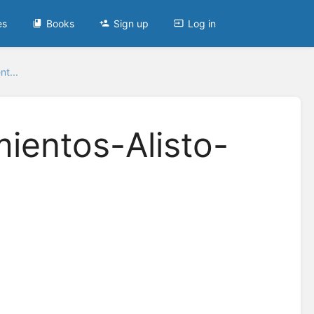
es
Books
Sign up
Log in
t...
entos-Alisto-