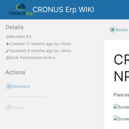
CRONUS Erp WIKI
Details
Books
Revision #3
Created
11 months ago
by
clicks
Updated
9 months ago
by
clicks
CR
Book Permissions Active
NP
Actions
Revisions
Para es
Export