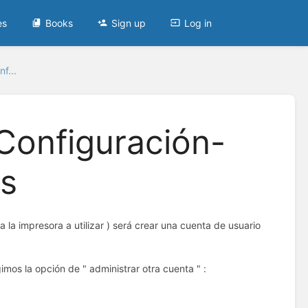
es
Books
Sign up
Log in
f...
onfiguración-
s
la impresora a utilizar ) será crear una cuenta de usuario
imos la opción de " administrar otra cuenta " :