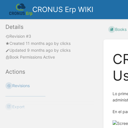
CRONUS Erp WIKI
Details
Books
Revision #3
Created
11 months ago
by
clicks
Updated
9 months ago
by
clicks
CR
Book Permissions Active
Us
Actions
Revisions
Lo prime
adminis
Export
En el pa