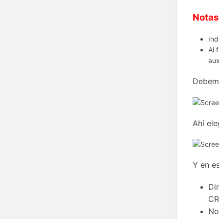
Notas
Ind
Al 
aux
Debemo
Ahí el
Y en es
Di
CR
No