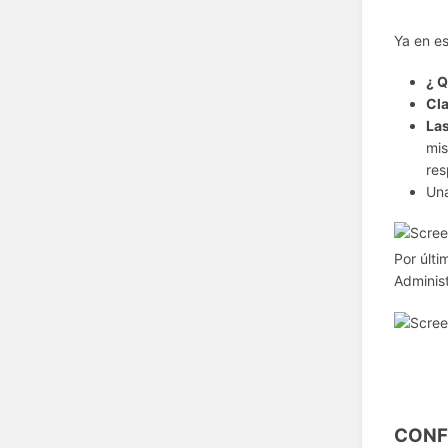
Ya en es
¿ Q
Cla
Las
mis
res
Una
Por últi
Adminis
CONF