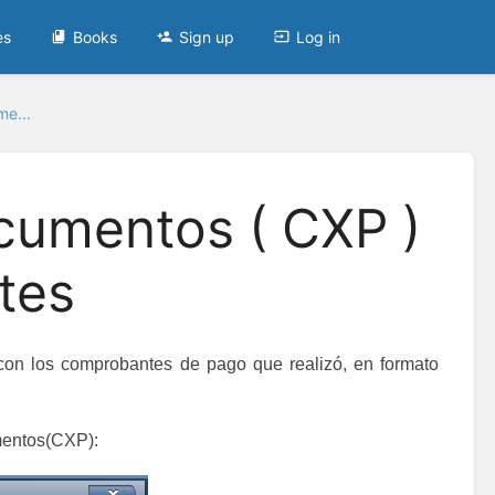
es
Books
Sign up
Log in
e...
umentos ( CXP )
tes
 con los comprobantes de pago que realizó, en formato
entos(CXP):