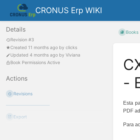
CRONUS Erp WIKI
Details
Books
Revision #3
Created
11 months ago
by
clicks
Updated
4 months ago
by
Viviana
CX
Book Permissions Active
- 
Actions
Revisions
Esta pa
PDF ad
Export
Para ac