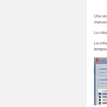
Una vez
marcan 
La colu
La colu
tempora