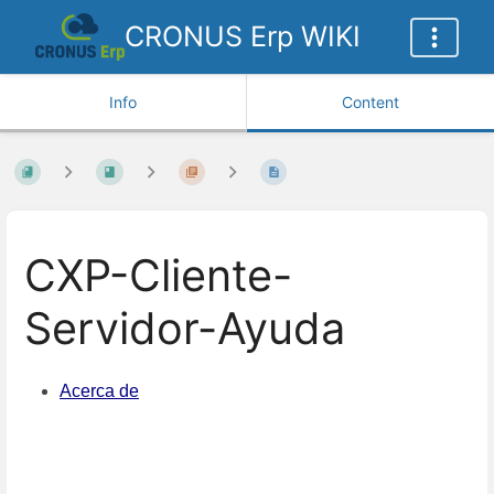
CRONUS Erp WIKI
Info
Content
CXP-Cliente-
Servidor-Ayuda
Acerca de
Enter
section
select
mode