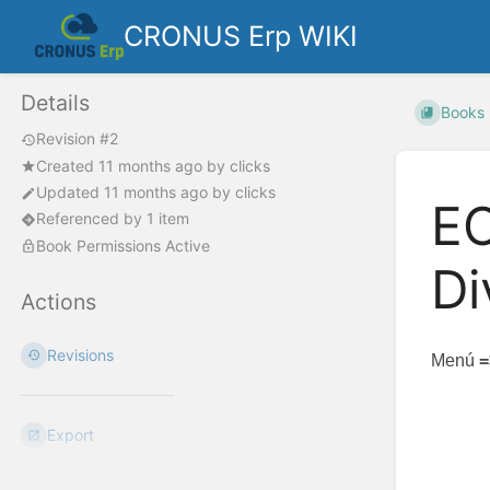
CRONUS Erp WIKI
Details
Books
Revision #2
Created
11 months ago
by
clicks
Updated
11 months ago
by
clicks
EO
Referenced by 1 item
Book Permissions Active
Di
Actions
Revisions
Menú
=
Export