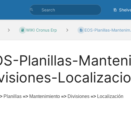
Shelv
WIKI Cronus Erp
EOS-Planillas-Mantenim.
S-Planillas-Manten
visiones-Localizaci
>
Planillas
=>
Mantenimiento
=>
Divisiones
=>
Localización