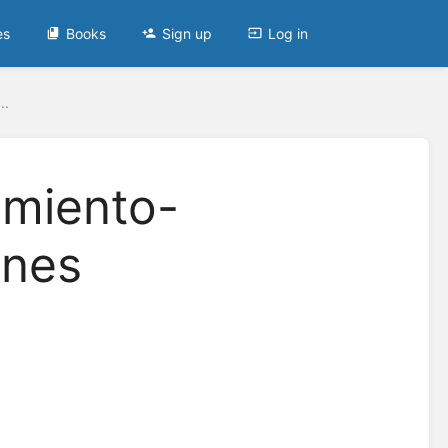
es
Books
Sign up
Log in
..
imiento-
ones