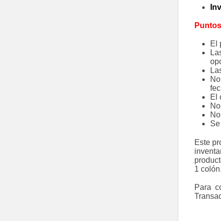
In
Puntos
El 
La
op
La
No 
fec
El 
No 
No 
Se 
Este pr
inventa
product
1 colón
Para c
Transa