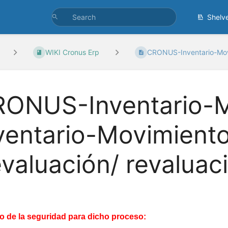
Shelv
WIKI Cronus Erp
CRONUS-Inventario-Movi
ONUS-Inventario-M
ventario-Movimient
valuación/ revaluac
o de la seguridad para dicho proceso: