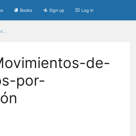
es
Books
Sign up
Log in
...
ovimientos-de-
os-por-
ión