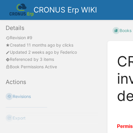
CRONUS Erp WIKI
Details
Books
Revision #9
Created
11 months ago
by
clicks
Updated
2 weeks ago
by
Federico
CR
Referenced by 3 items
Book Permissions Active
in
Actions
de
Revisions
Export
Permis