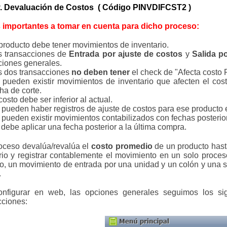
v. Devaluación de Costos ( Código PINVDIFCST2 )
 importantes a tomar en cuenta para dicho proceso:
producto debe tener movimientos de inventario.
s transacciones de
Entrada por ajuste de costos
y
Salida p
ciones generales.
s dos transacciones
no deben tener
el check de "Afecta costo 
pueden existir movimientos de inventario que afecten el cost
ha de corte.
costo debe ser inferior al actual.
pueden haber registros de ajuste de costos para ese producto e
pueden existir movimientos contabilizados con fechas posterior
debe aplicar una fecha posterior a la última compra.
oceso devalúa/revalúa el
costo promedio
de un producto hasta
rio y registrar contablemente el movimiento en un solo proces
o, un movimiento de entrada por una unidad y un colón y una sa
.
onfigurar en web, las opciones generales seguimos los si
cciones: